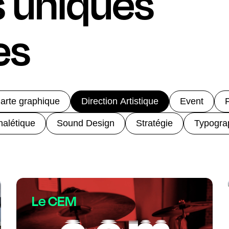
s uniques
es
arte graphique
Direction Artistique
Event
F
nalétique
Sound Design
Stratégie
Typogra
Le CEM