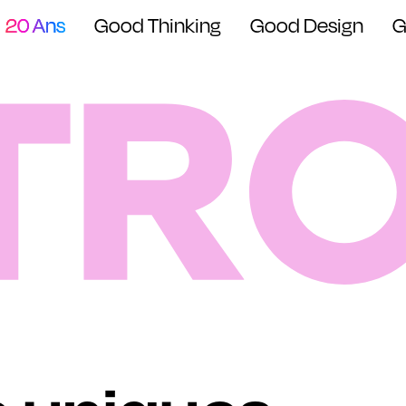
20 Ans
Good Thinking
Good Design
G