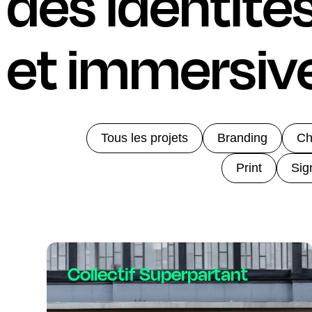
des identité
et immersiv
Tous les projets
Branding
Ch
Print
Sig
Collectif Superpartant