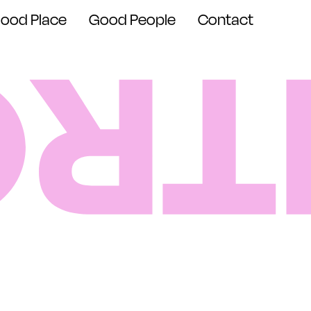
ood Place
Good People
Contact