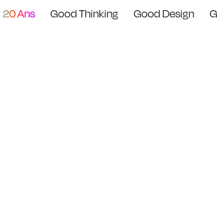
20 Ans
Good Thinking
Good Design
G