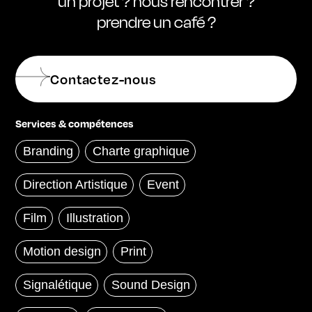
un projet ? nous rencontrer ?
prendre un café ?
Contactez-nous
Services & compétences
Branding
Charte graphique
Direction Artistique
Event
Film
Illustration
Motion design
Print
Signalétique
Sound Design