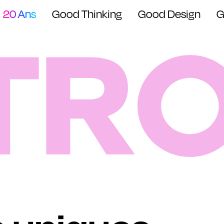
20 Ans
Good Thinking
Good Design
G