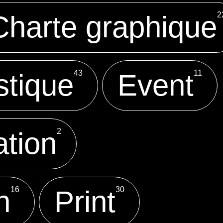
Charte graphique
2
stique
43
Event
11
ration
2
n
16
Print
30