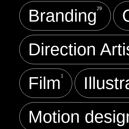
Branding
29
Direction Arti
Film
1
Illust
Motion desig