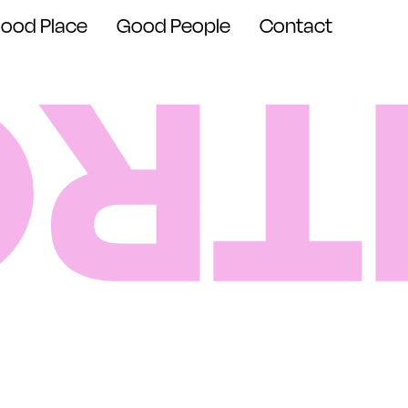
ood Place
Good People
Contact