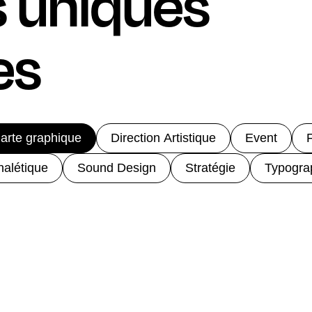
s uniques
es
arte graphique
Direction Artistique
Event
F
nalétique
Sound Design
Stratégie
Typogra