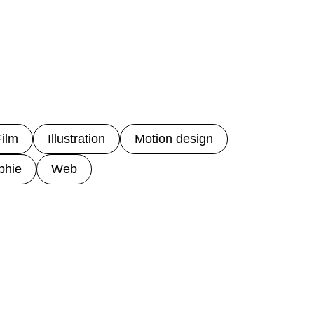
ilm
Illustration
Motion design
phie
Web